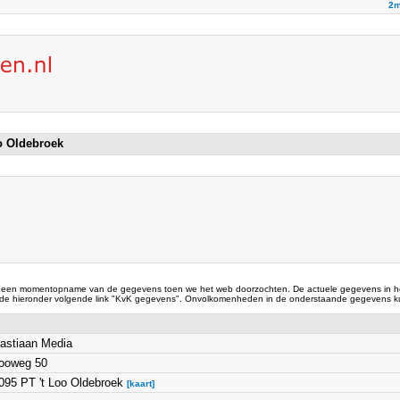
2m
oo Oldebroek
 een momentopname van de gegevens toen we het web doorzochten. De actuele gegevens in he
 de hieronder volgende link "KvK gegevens". Onvolkomenheden in de onderstaande gegevens ku
astiaan Media
ooweg 50
095 PT 't Loo Oldebroek
[kaart]