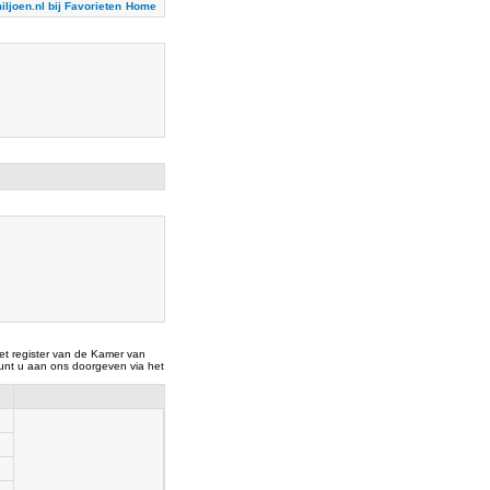
iljoen.nl bij Favorieten
Home
t register van de Kamer van
nt u aan ons doorgeven via het