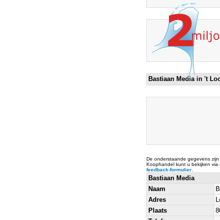
Bastiaan Media in 't L
De onderstaande gegevens zijn
Koophandel kunt u bekijken via
feedback-formulier
.
Bastiaan Media
Naam
B
Adres
L
Plaats
8