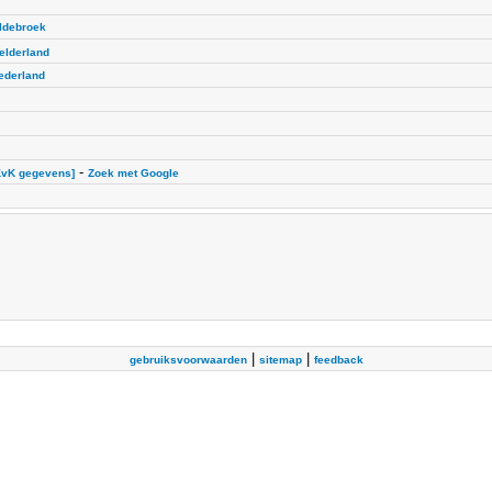
ldebroek
elderland
ederland
-
KvK gegevens]
Zoek met Google
|
|
gebruiksvoorwaarden
sitemap
feedback