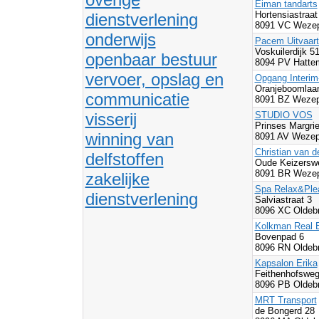
Eiman tandarts
Hortensiastraa
dienstverlening
8091 VC Wezep
onderwijs
Pacem Uitvaart
Voskuilerdijk 5
openbaar bestuur
8094 PV Hatte
vervoer, opslag en
Opgang Interim
Oranjeboomlaa
communicatie
8091 BZ Wezep
visserij
STUDIO VOS
Prinses Margrie
winning van
8091 AV Wezep
Christian van d
delfstoffen
Oude Keizersw
8091 BR Wezep
zakelijke
Spa Relax&Ple
dienstverlening
Salviastraat 3
8096 XC Oldeb
Kolkman Real E
Bovenpad 6
8096 RN Oldeb
Kapsalon Erika
Feithenhofsweg
8096 PB Oldeb
MRT Transport
de Bongerd 28