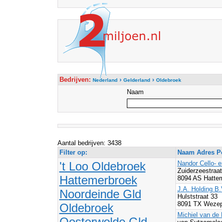
Bedrijven:
›
›
Nederland
Gelderland
Oldebroek
Naam
Aantal bedrijven: 3438
Filter op:
Naam Adres Po
't Loo Oldebroek
Nandor Cello- 
Zuiderzeestraa
Hattemerbroek
8094 AS Hatte
J.A. Holding B.
Noordeinde Gld
Hulststraat 33
8091 TX Wezep
Oldebroek
Michiel van de
Oosterwolde Gld