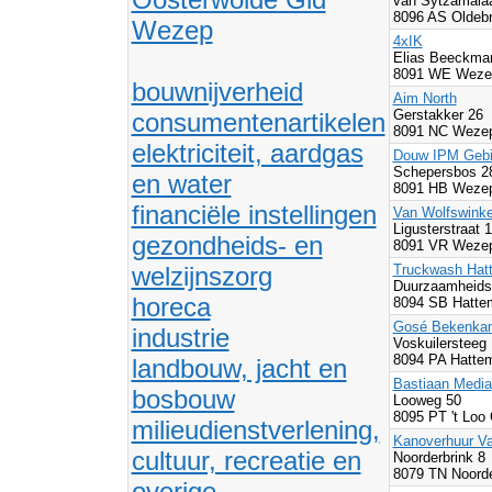
van Sytzamala
8096 AS Oldeb
Wezep
4xIK
Elias Beeckma
8091 WE Wezep
bouwnijverheid
Aim North
Gerstakker 26
consumentenartikelen
8091 NC Wezep
elektriciteit, aardgas
Douw IPM Gebie
Schepersbos 
en water
8091 HB Wezep
financiële instellingen
Van Wolfswinkel
Ligusterstraat 
gezondheids- en
8091 VR Wezep
welzijnszorg
Truckwash Hatt
Duurzaamheids
horeca
8094 SB Hatte
Gosé Bekenkam
industrie
Voskuilersteeg
8094 PA Hatte
landbouw, jacht en
Bastiaan Media
bosbouw
Looweg 50
8095 PT 't Loo
milieudienstverlening,
Kanoverhuur Va
cultuur, recreatie en
Noorderbrink 8
8079 TN Noorde
overige