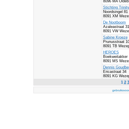
8096 MA Oldeb
Stichting Trini
Noordsingel 81
8091 XM Wezep
De Nootboom
Azaleastraat 3
8091 VW Wezep
Sabine Kroeze
Prunusstraat 1
8091 TB Wezep
HEROES
Boekweitakker
8091 MS Wezep
Dennis Goudbee
Ericastraat 34
8091 KG Wezep
1
2
gebruiksvoo