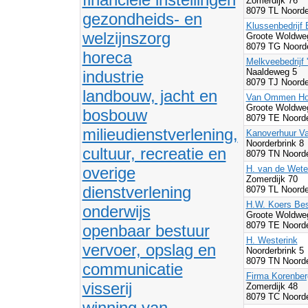
Zomerdijk 76
8079 TL Noorde
gezondheids- en
Klussenbedrijf
welzijnszorg
Groote Woldwe
8079 TG Noord
horeca
Melkveebedrijf 
Naaldeweg 5
industrie
8079 TJ Noorde
landbouw, jacht en
Van Ommen Hou
Groote Woldwe
bosbouw
8079 TE Noorde
milieudienstverlening,
Kanoverhuur Va
Noorderbrink 8
cultuur, recreatie en
8079 TN Noorde
overige
H. van de Wete
Zomerdijk 70
dienstverlening
8079 TL Noorde
H.W. Koers Bes
onderwijs
Groote Woldwe
8079 TE Noorde
openbaar bestuur
H. Westerink
vervoer, opslag en
Noorderbrink 5
8079 TN Noorde
communicatie
Firma Korenber
visserij
Zomerdijk 48
8079 TC Noorde
winning van