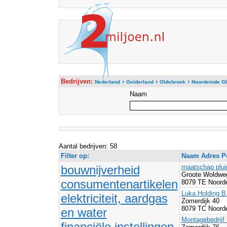
Bedrijven:
›
›
›
Nederland
Gelderland
Oldebroek
Noordeinde G
Naam
Aantal bedrijven: 58
Filter op:
Naam Adres Po
bouwnijverheid
maatschap plui
Groote Woldwe
consumentenartikelen
8079 TE Noorde
Luka Holding B
elektriciteit, aardgas
Zomerdijk 40
8079 TC Noorde
en water
Montagebedrijf 
financiële instellingen