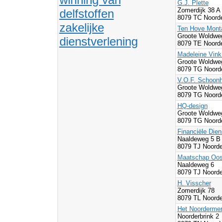
G.J. Plette
Zomerdijk 38 
delfstoffen
8079 TC Noorde
zakelijke
Ten Hove Mont
Groote Woldwe
dienstverlening
8079 TE Noorde
Madeleine Vink
Groote Woldwe
8079 TG Noord
V.O.F. Schoonh
Groote Woldwe
8079 TG Noord
HQ-design
Groote Woldwe
8079 TG Noord
Financiële Dien
Naaldeweg 5 B
8079 TJ Noorde
Maatschap Oos
Naaldeweg 6
8079 TJ Noorde
H. Visscher
Zomerdijk 78
8079 TL Noorde
Het Noorderme
Noorderbrink 2