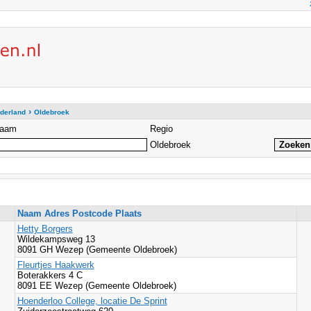
›
derland
Oldebroek
aam
Regio
Oldebroek
Naam Adres Postcode Plaats
Hetty Borgers
Wildekampsweg 13
8091 GH Wezep (Gemeente Oldebroek)
Fleurtjes Haakwerk
Boterakkers 4 C
8091 EE Wezep (Gemeente Oldebroek)
Hoenderloo College, locatie De Sprint