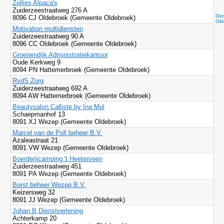
Zellies Alpaca's
Zuiderzeestraatweg 276 A
Gem
8096 CJ Oldebroek (Gemeente Oldebroek)
Old
Motivation multidiensten
Zuiderzeestraatweg 90 A
8096 CC Oldebroek (Gemeente Oldebroek)
Groenendijk Administratiekantoor
Oude Kerkweg 9
8094 PN Hattemerbroek (Gemeente Oldebroek)
RvdS Zorg
Zuiderzeestraatweg 692 A
8094 AW Hattemerbroek (Gemeente Oldebroek)
Beautysalon Calliste by Ina Mol
Schaepmanhof 13
8091 XJ Wezep (Gemeente Oldebroek)
Marcel van de Poll beheer B.V.
Azaleastraat 21
8091 VW Wezep (Gemeente Oldebroek)
Boerderijcamping 't Heeterveen
Zuiderzeestraatweg 451
8091 PA Wezep (Gemeente Oldebroek)
Borst beheer Wezep B.V.
Keizersweg 32
8091 JJ Wezep (Gemeente Oldebroek)
Johan.B Dienstverlening
Achterkamp 20