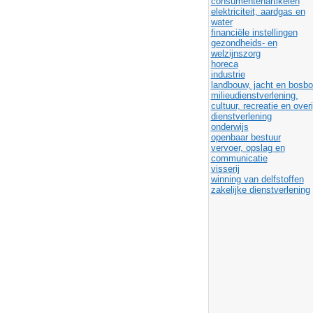
consumentenartikelen
elektriciteit, aardgas en
water
financiële instellingen
gezondheids- en
welzijnszorg
horeca
industrie
landbouw, jacht en bosb
milieudienstverlening,
cultuur, recreatie en over
dienstverlening
onderwijs
openbaar bestuur
vervoer, opslag en
communicatie
visserij
winning van delfstoffen
zakelijke dienstverlening