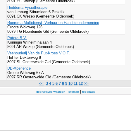
8091 EG Wezep (Gemeente Oldebroek)
Heddema Fysiotherapie
van Limburg Stirumlaan 6 Praktijk
8091 CK Wezep (Gemeente Oldebroek)
Roersma Multidienst, Verhuur en Handelsonderneming
Groote Woldweg 126
8079 TG Noordeinde Gld (Gemeente Oldebroek)
Patera B.V.
Koningin Wilhelminalaan 4
8091 AR Wezep (Gemeente Oldebroek)
Veehouderij Van de Put-Kroes V.O.F.
Hof ter Eekterweg 8
8097 SL Oosterwolde Gld (Gemeente Oldebroek)
DB-Xperience
Groote Woldweg 67 A
8097 RR Oosterwolde Gld (Gemeente Oldebroek)
<<
3
4
5
6
7
8
9
10
11
12
>>
|
|
gebruiksvoorwaarden
sitemap
feedback