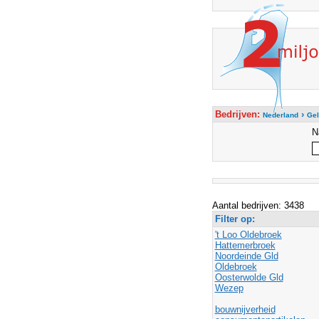
Bedrijven:
›
Nederland
Gel
N
Aantal bedrijven: 3438
Filter op:
't Loo Oldebroek
Hattemerbroek
Noordeinde Gld
Oldebroek
Oosterwolde Gld
Wezep
bouwnijverheid