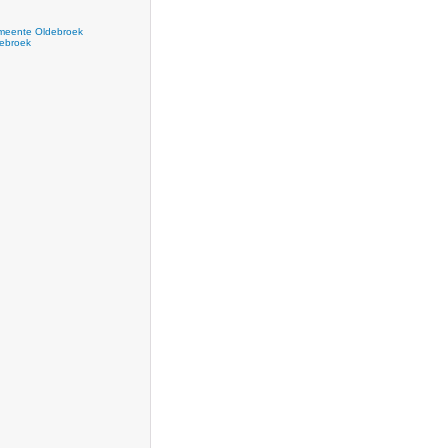
eente Oldebroek
ebroek