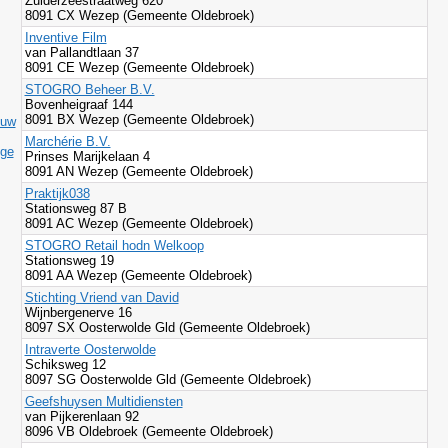
Zuiderzeestraatweg 620
8091 CX Wezep (Gemeente Oldebroek)
Inventive Film
van Pallandtlaan 37
8091 CE Wezep (Gemeente Oldebroek)
STOGRO Beheer B.V.
Bovenheigraaf 144
8091 BX Wezep (Gemeente Oldebroek)
ouw
Marchérie B.V.
ige
Prinses Marijkelaan 4
8091 AN Wezep (Gemeente Oldebroek)
Praktijk038
Stationsweg 87 B
8091 AC Wezep (Gemeente Oldebroek)
STOGRO Retail hodn Welkoop
Stationsweg 19
8091 AA Wezep (Gemeente Oldebroek)
Stichting Vriend van David
Wijnbergenerve 16
8097 SX Oosterwolde Gld (Gemeente Oldebroek)
Intraverte Oosterwolde
Schiksweg 12
8097 SG Oosterwolde Gld (Gemeente Oldebroek)
Geefshuysen Multidiensten
van Pijkerenlaan 92
8096 VB Oldebroek (Gemeente Oldebroek)