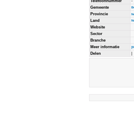
Telefoonnummer
-
Gemeente
B
Provincie
N
Land
N
Website
Sector
Branche
Meer informatie
[
Delen
|