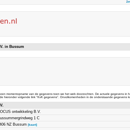
2m
.V. in Bussum
 een momentopname van de gegevens toen we het web doorzochten. De actuele gegevens in he
 de hieronder volgende link "KvK gegevens". Onvolkomenheden in de onderstaande gegevens ku
.V.
OCUS ontwikkeling B.V.
ussummergrindweg 1 C
406 NZ Bussum
[kaart]