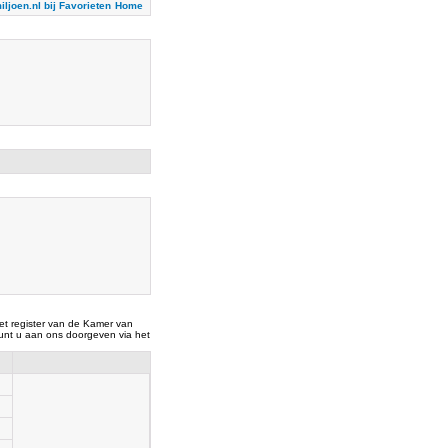
iljoen.nl bij Favorieten
Home
t register van de Kamer van
nt u aan ons doorgeven via het