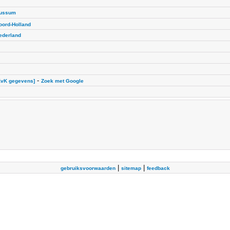
ussum
oord-Holland
ederland
-
KvK gegevens]
Zoek met Google
|
|
gebruiksvoorwaarden
sitemap
feedback