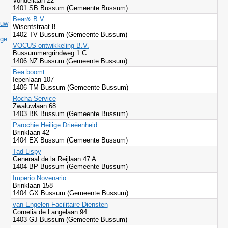
Vondellaan 22
1401 SB Bussum (Gemeente Bussum)
Bear& B.V.
ouw
Wisentstraat 8
1402 TV Bussum (Gemeente Bussum)
ige
VOCUS ontwikkeling B.V.
Bussummergrindweg 1 C
1406 NZ Bussum (Gemeente Bussum)
Bea boomt
Iepenlaan 107
1406 TM Bussum (Gemeente Bussum)
Rocha Service
Zwaluwlaan 68
1403 BK Bussum (Gemeente Bussum)
Parochie Heilige Drieëenheid
Brinklaan 42
1404 EX Bussum (Gemeente Bussum)
Tad Lispy
Generaal de la Reijlaan 47 A
1404 BP Bussum (Gemeente Bussum)
Imperio Novenario
Brinklaan 158
1404 GX Bussum (Gemeente Bussum)
van Engelen Facilitaire Diensten
Cornelia de Langelaan 94
1403 GJ Bussum (Gemeente Bussum)