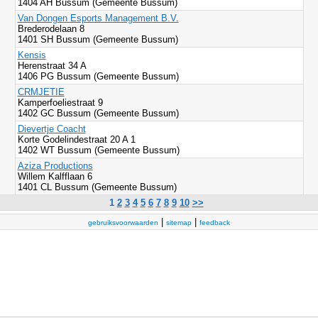
1404 AH Bussum (Gemeente Bussum)
Van Dongen Esports Management B.V.
Brederodelaan 8
1401 SH Bussum (Gemeente Bussum)
Kensis
Herenstraat 34 A
1406 PG Bussum (Gemeente Bussum)
CRMJETIE
Kamperfoeliestraat 9
1402 GC Bussum (Gemeente Bussum)
Dievertje Coacht
Korte Godelindestraat 20 A 1
1402 WT Bussum (Gemeente Bussum)
Aziza Productions
Willem Kalfflaan 6
1401 CL Bussum (Gemeente Bussum)
1
2
3
4
5
6
7
8
9
10
>>
|
|
gebruiksvoorwaarden
sitemap
feedback