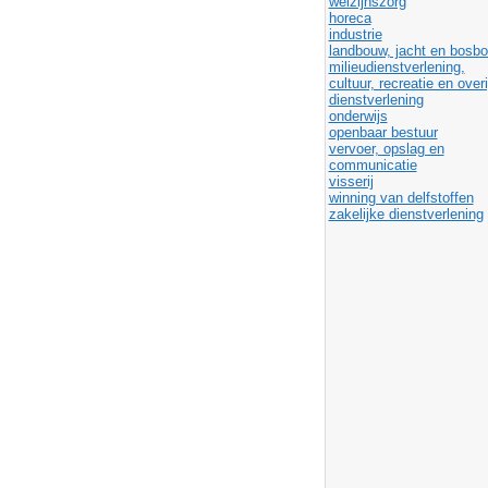
welzijnszorg
horeca
industrie
landbouw, jacht en bosb
milieudienstverlening,
cultuur, recreatie en over
dienstverlening
onderwijs
openbaar bestuur
vervoer, opslag en
communicatie
visserij
winning van delfstoffen
zakelijke dienstverlening