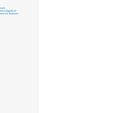
ssum
sum.digicity.nl
meente Bussum