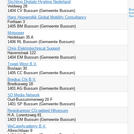
Stichting Digitale Hygiëne Nederland
Veldweg 28
Bu
1404 CV Bussum (Gemeente Bussum)
bus
Ge
Hans Hoogendijk Global Mobility Consultancy
Fortlaan 3
1405 BM Bussum (Gemeente Bussum)
Motpower
Heidelaan 35 A
1406 RL Bussum (Gemeente Bussum)
Chris Elektrotechnical Support
Havenstraat 122
1404 EM Bussum (Gemeente Bussum)
Tragel West B.V.
Boslaan 30
1405 CC Bussum (Gemeente Bussum)
Bredius Chi B.V.
Brediusweg 18
1401 AG Bussum (Gemeente Bussum)
SD Media Network
Oud-Bussummerweg 20 F
1401 SP Bussum (Gemeente Bussum)
Regiokantoor CG-gebied Hilversum
H.A. Lorentzweg 81
1403 EM Bussum (Gemeente Bussum)
WeCareAcademy B.V.
Albrechtlaan 9