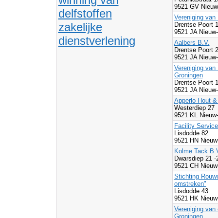
9521 GV Nieuw
delfstoffen
Vereniging van
zakelijke
Drentse Poort 
9521 JA Nieuw-
dienstverlening
Aalbers B.V.
Drentse Poort 
9521 JA Nieuw-
Vereniging van
Groningen
Drentse Poort 
9521 JA Nieuw-
Apperlo Hout 
Westerdiep 27
9521 KL Nieuw
Facility Servic
Lisdodde 82
9521 HN Nieuw
Kolme Tack B.
Dwarsdiep 21 -
9521 CH Nieuw
Stichting Rouw
omstreken"
Lisdodde 43
9521 HK Nieuw
Vereniging van
Groningen