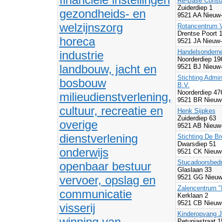
Re-Base Consul
Zuiderdiep 1
gezondheids- en
9521 AA Nieuw
welzijnszorg
Rotancentrum V
Drentse Poort 
horeca
9521 JA Nieuw-
Handelsonderne
industrie
Noorderdiep 19
landbouw, jacht en
9521 BJ Nieuw
Stichting Admi
bosbouw
B.V.
Noorderdiep 4
milieudienstverlening,
9521 BR Nieuw
cultuur, recreatie en
Henk Sijpkes
Zuiderdiep 63
overige
9521 AB Nieuw
dienstverlening
Stichting De B
Dwarsdiep 51
onderwijs
9521 CK Nieuw
Stucadoorsbedr
openbaar bestuur
Glaslaan 33
vervoer, opslag en
9521 GG Nieuw
Zalencentrum "
communicatie
Kerklaan 2
9521 CB Nieuw
visserij
Kinderopvang J
winning van
Petuniastraat 1