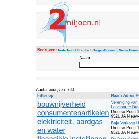
Bedrijven:
›
›
›
Nederland
Drenthe
Borger-Odoorn
Nieuw Buine
Naam
Aantal bedrijven: 783
Filter op:
Naam Adres Po
bouwnijverheid
Vereniging van
Lepelaar te Dra
consumentenartikelen
Drentse Poort 
9521 JA Nieuw-
elektriciteit, aardgas
Baja Verkoop H
Drentse Poort 
en water
9521 JA Nieuw-
financiële instellingen