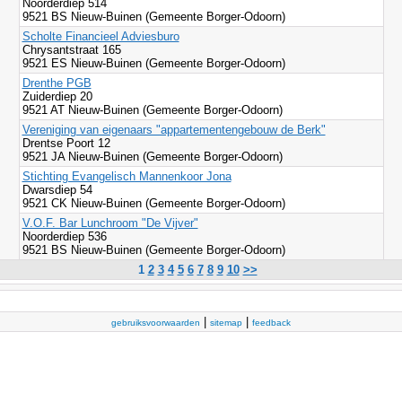
Noorderdiep 514
9521 BS Nieuw-Buinen (Gemeente Borger-Odoorn)
Scholte Financieel Adviesburo
Chrysantstraat 165
9521 ES Nieuw-Buinen (Gemeente Borger-Odoorn)
Drenthe PGB
Zuiderdiep 20
9521 AT Nieuw-Buinen (Gemeente Borger-Odoorn)
Vereniging van eigenaars "appartementengebouw de Berk"
Drentse Poort 12
9521 JA Nieuw-Buinen (Gemeente Borger-Odoorn)
Stichting Evangelisch Mannenkoor Jona
Dwarsdiep 54
9521 CK Nieuw-Buinen (Gemeente Borger-Odoorn)
V.O.F. Bar Lunchroom "De Vijver"
Noorderdiep 536
9521 BS Nieuw-Buinen (Gemeente Borger-Odoorn)
1
2
3
4
5
6
7
8
9
10
>>
|
|
gebruiksvoorwaarden
sitemap
feedback