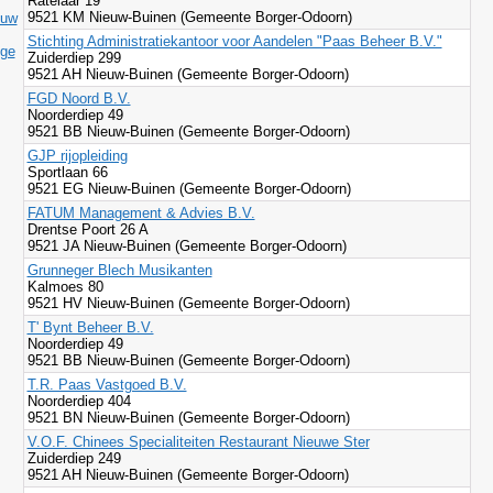
Ratelaar 19
9521 KM Nieuw-Buinen (Gemeente Borger-Odoorn)
ouw
Stichting Administratiekantoor voor Aandelen "Paas Beheer B.V."
ige
Zuiderdiep 299
9521 AH Nieuw-Buinen (Gemeente Borger-Odoorn)
FGD Noord B.V.
Noorderdiep 49
9521 BB Nieuw-Buinen (Gemeente Borger-Odoorn)
GJP rijopleiding
Sportlaan 66
9521 EG Nieuw-Buinen (Gemeente Borger-Odoorn)
FATUM Management & Advies B.V.
Drentse Poort 26 A
9521 JA Nieuw-Buinen (Gemeente Borger-Odoorn)
Grunneger Blech Musikanten
Kalmoes 80
9521 HV Nieuw-Buinen (Gemeente Borger-Odoorn)
T' Bynt Beheer B.V.
Noorderdiep 49
9521 BB Nieuw-Buinen (Gemeente Borger-Odoorn)
T.R. Paas Vastgoed B.V.
Noorderdiep 404
9521 BN Nieuw-Buinen (Gemeente Borger-Odoorn)
V.O.F. Chinees Specialiteiten Restaurant Nieuwe Ster
Zuiderdiep 249
9521 AH Nieuw-Buinen (Gemeente Borger-Odoorn)