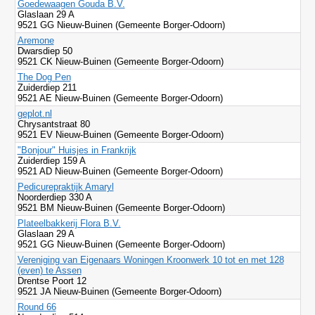
Goedewaagen Gouda B.V.
Glaslaan 29 A
9521 GG Nieuw-Buinen (Gemeente Borger-Odoorn)
Aremone
Dwarsdiep 50
9521 CK Nieuw-Buinen (Gemeente Borger-Odoorn)
The Dog Pen
Zuiderdiep 211
9521 AE Nieuw-Buinen (Gemeente Borger-Odoorn)
geplot.nl
Chrysantstraat 80
9521 EV Nieuw-Buinen (Gemeente Borger-Odoorn)
"Bonjour" Huisjes in Frankrijk
Zuiderdiep 159 A
9521 AD Nieuw-Buinen (Gemeente Borger-Odoorn)
Pedicurepraktijk Amaryl
Noorderdiep 330 A
9521 BM Nieuw-Buinen (Gemeente Borger-Odoorn)
Plateelbakkerij Flora B.V.
Glaslaan 29 A
9521 GG Nieuw-Buinen (Gemeente Borger-Odoorn)
Vereniging van Eigenaars Woningen Kroonwerk 10 tot en met 128
(even) te Assen
Drentse Poort 12
9521 JA Nieuw-Buinen (Gemeente Borger-Odoorn)
Round 66