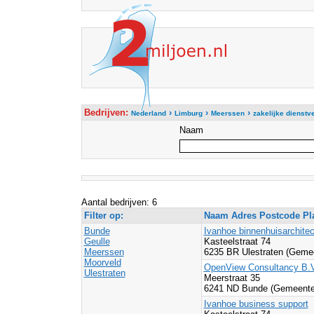
Bedrijven:
›
›
›
Nederland
Limburg
Meerssen
zakelijke dienstv
Naam
Aantal bedrijven: 6
Filter op:
Naam Adres Postcode Pl
Bunde
Ivanhoe binnenhuisarchitec
Geulle
Kasteelstraat 74
Meerssen
6235 BR Ulestraten (Geme
Moorveld
OpenView Consultancy B.V
Ulestraten
Meerstraat 35
6241 ND Bunde (Gemeente
Ivanhoe business support