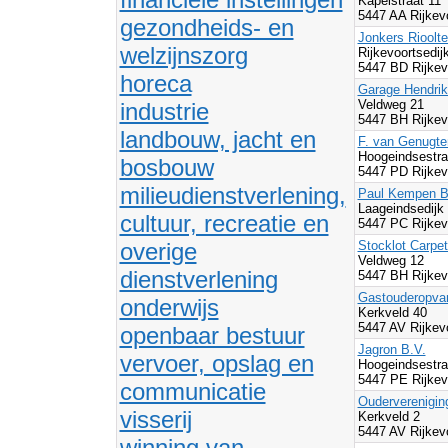
Kapelstraat 11
5447 AA Rijkev
gezondheids- en
Jonkers Rioolt
welzijnszorg
Rijkevoortsedij
5447 BD Rijke
horeca
Garage Hendrik
Veldweg 21
industrie
5447 BH Rijke
landbouw, jacht en
F. van Genugte
Hoogeindsestr
bosbouw
5447 PD Rijke
milieudienstverlening,
Paul Kempen B
Laageindsedijk
cultuur, recreatie en
5447 PC Rijke
overige
Stocklot Carpe
Veldweg 12
dienstverlening
5447 BH Rijke
Gastouderopva
onderwijs
Kerkveld 40
5447 AV Rijkev
openbaar bestuur
Jagron B.V.
vervoer, opslag en
Hoogeindsestra
5447 PE Rijke
communicatie
Oudervereniging
visserij
Kerkveld 2
5447 AV Rijkev
winning van