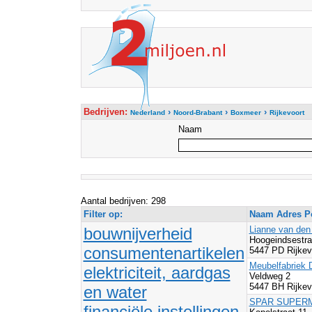
Bedrijven:
›
›
›
Nederland
Noord-Brabant
Boxmeer
Rijkevoort
Naam
Aantal bedrijven: 298
Filter op:
Naam Adres Po
bouwnijverheid
Lianne van den
Hoogeindsestra
consumentenartikelen
5447 PD Rijke
Meubelfabriek 
elektriciteit, aardgas
Veldweg 2
5447 BH Rijke
en water
SPAR SUPER
financiële instellingen