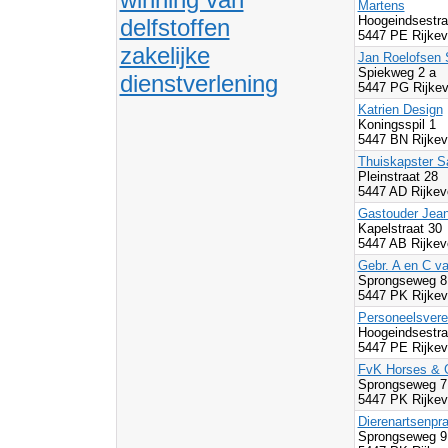
Martens
Hoogeindsestr
delfstoffen
5447 PE Rijke
zakelijke
Jan Roelofsen 
Spiekweg 2 a
dienstverlening
5447 PG Rijke
Katrien Design
Koningsspil 1
5447 BN Rijke
Thuiskapster S
Pleinstraat 28
5447 AD Rijkev
Gastouder Jea
Kapelstraat 30
5447 AB Rijkev
Gebr. A en C v
Sprongseweg 8
5447 PK Rijke
Personeelsvere
Hoogeindsestr
5447 PE Rijke
FvK Horses & 
Sprongseweg 7
5447 PK Rijke
Dierenartsenpra
Sprongseweg 