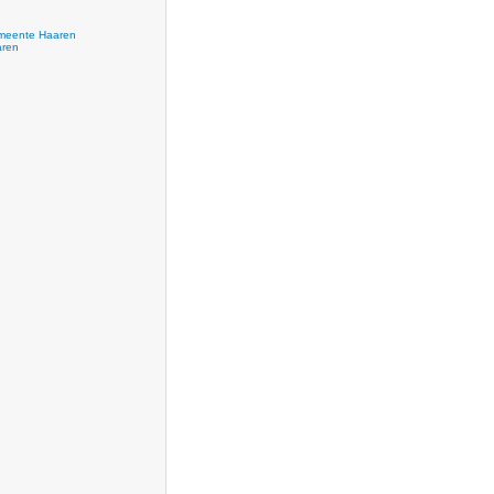
eente Haaren
ren