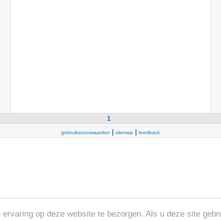
1
|
|
gebruiksvoorwaarden
sitemap
feedback
rvaring op deze website te bezorgen. Als u deze site gebru