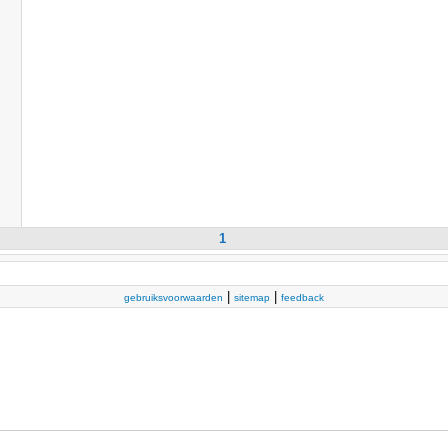
1
|
|
gebruiksvoorwaarden
sitemap
feedback