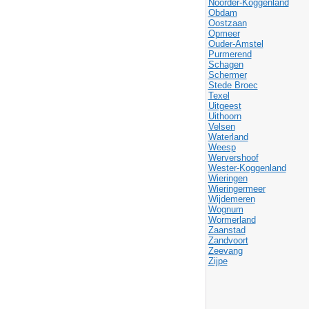
Noorder-Koggenland
Obdam
Oostzaan
Opmeer
Ouder-Amstel
Purmerend
Schagen
Schermer
Stede Broec
Texel
Uitgeest
Uithoorn
Velsen
Waterland
Weesp
Wervershoof
Wester-Koggenland
Wieringen
Wieringermeer
Wijdemeren
Wognum
Wormerland
Zaanstad
Zandvoort
Zeevang
Zijpe