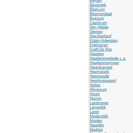
Bergen
Beverwijk
Blaricum
Bloemendaal
Bussum
Castricum
Den Helder
Diemen
Drechterland
Edam-Volendam
Enkhuizen
Graft-De Rijp
Haarlem
Haarlemmerliede c.a.
Haarlemmermeer
Harenkarspel
Heemskerk
Heemstede
Heerhugowaard
Heiloo
Hilversum
Hoorn
Huizen
Landsmeer
Langedijk
Laren
Medemblik
Muiden
Naarden
Niedorp