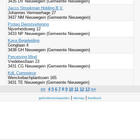
3435 DV Nieuwegein (Gemeente Nieuwegein)
Jacco Strookman Holding B.V.
Johannes Vermeerhage 27
3437 NM Nieuwegein (Gemeente Nieuwegein)
Proteq Dienstverlening
Nijverheidsweg 12
3433 NP Nieuwegein (Gemeente Nieuwegein)
Kaya Begeleiding
Gonglaan 4
3438 GH Nieuwegein (Gemeente Nieuwegein)
Perceiving Mind
Vredebestlaan 23
3431 CG Nieuwegein (Gemeente Nieuwegein)
KdL Commerce
Wenckebachplantsoen 165
3431 TE Nieuwegein (Gemeente Nieuwegein)
<<
4
5
6
7
8
9
10
11
12
13
>>
|
|
gebruiksvoorwaarden
sitemap
feedback