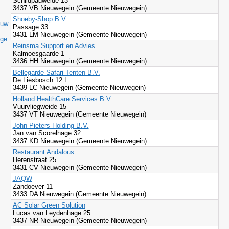
Schildpadweide 13
3437 VB Nieuwegein (Gemeente Nieuwegein)
Shoeby-Shop B.V.
ouw
Passage 33
3431 LM Nieuwegein (Gemeente Nieuwegein)
ige
Reinsma Support en Advies
Kalmoesgaarde 1
3436 HH Nieuwegein (Gemeente Nieuwegein)
Bellegarde Safari Tenten B.V.
De Liesbosch 12 L
3439 LC Nieuwegein (Gemeente Nieuwegein)
Holland HealthCare Services B.V.
Vuurvliegweide 15
3437 VT Nieuwegein (Gemeente Nieuwegein)
John Pieters Holding B.V.
Jan van Scorelhage 32
3437 KD Nieuwegein (Gemeente Nieuwegein)
Restaurant Andalous
Herenstraat 25
3431 CV Nieuwegein (Gemeente Nieuwegein)
JAQW
Zandoever 11
3433 DA Nieuwegein (Gemeente Nieuwegein)
AC Solar Green Solution
Lucas van Leydenhage 25
3437 NR Nieuwegein (Gemeente Nieuwegein)