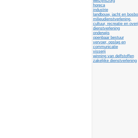
welzijnszorg
horeca
industrie
landbouw, jacht en bosb
milieudienstverlening,
cultuur, recreatie en over
dienstverlening
onderwijs
openbaar bestuur
vervoer, opslag en
communicatie
visserij
winning van delfstoffen
zakelijke dienstverlening