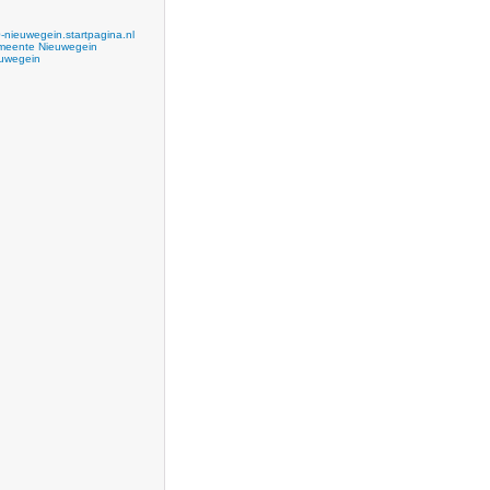
-nieuwegein.startpagina.nl
eente Nieuwegein
uwegein