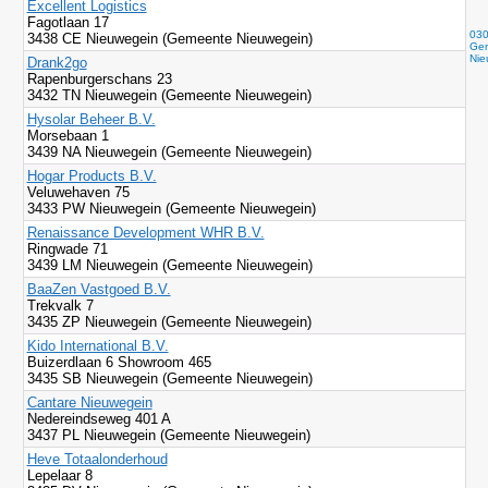
Excellent Logistics
Fagotlaan 17
030
3438 CE Nieuwegein (Gemeente Nieuwegein)
Gem
Nie
Drank2go
Rapenburgerschans 23
3432 TN Nieuwegein (Gemeente Nieuwegein)
Hysolar Beheer B.V.
Morsebaan 1
3439 NA Nieuwegein (Gemeente Nieuwegein)
Hogar Products B.V.
Veluwehaven 75
3433 PW Nieuwegein (Gemeente Nieuwegein)
Renaissance Development WHR B.V.
Ringwade 71
3439 LM Nieuwegein (Gemeente Nieuwegein)
BaaZen Vastgoed B.V.
Trekvalk 7
3435 ZP Nieuwegein (Gemeente Nieuwegein)
Kido International B.V.
Buizerdlaan 6 Showroom 465
3435 SB Nieuwegein (Gemeente Nieuwegein)
Cantare Nieuwegein
Nedereindseweg 401 A
3437 PL Nieuwegein (Gemeente Nieuwegein)
Heve Totaalonderhoud
Lepelaar 8