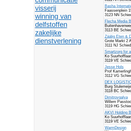
Basha Internati
visserij
Faassenplein 
winning van
3123 NN Schie
Flecha Media B
delfstoffen
Buitenhavenwe
3113 BE Schie
zakelijke
Záálig Eten & 
dienstverlening
Grote Markt 2 
3111 NJ Schie
Smartzorg for a
Ko Suurhofflaa
3119 VE Schie
Jesse Hols
Prof Kamerling
3112 VG Schie
DEX LOGISTI
Burg Stulemeije
3118 BC Schie
Dimitrovgalya
Willem Passtoo
3119 HG Schie
AKVI Holding B
Ko Suurhofflaa
3119 VE Schie
WarmDesign