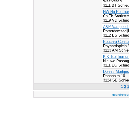
Westvest 9
3111 BT Schie
HW Ng Restaur
Ch Th Storkstra
3119 VD Schie
A&P Vastgoed 
Rotterdamsedij
3112 BS Schie
Bouchra Consu
Royaardsplein 
3123 AM Schie
KiK Textilien u
Nieuwe Passa
3111 EG Schie
Dennis Martijn
Ranaholm 10
3124 SE Schie
1
2
gebruiksvoo