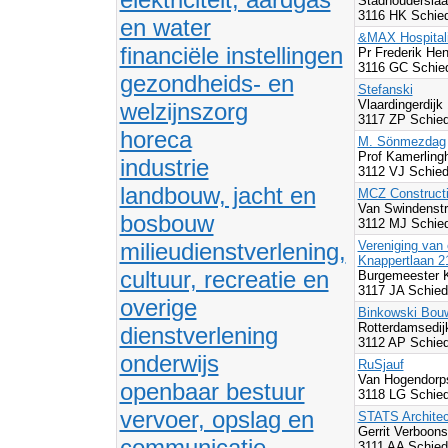
Stadhouderslaa
3116 HK Schie
en water
&MAX Hospital
financiële instellingen
Pr Frederik Hen
3116 GC Schie
gezondheids- en
Stefanski
Vlaardingerdijk
welzijnszorg
3117 ZP Schie
horeca
M. Sönmezdag
Prof Kamerling
industrie
3112 VJ Schie
landbouw, jacht en
MCZ Construct
Van Swindenstr
bosbouw
3112 MJ Schie
milieudienstverlening,
Vereniging van
Knappertlaan 2
cultuur, recreatie en
Burgemeester 
3117 JA Schie
overige
Binkowski Bou
Rotterdamsedij
dienstverlening
3112 AP Schie
onderwijs
RuSjauf
Van Hogendorp
openbaar bestuur
3118 LG Schie
vervoer, opslag en
STATS Architec
Gerrit Verboons
communicatie
3111 AA Schie