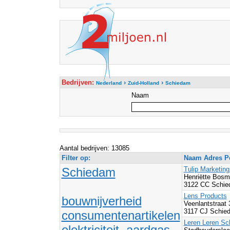
Bedrijven:
›
›
Nederland
Zuid-Holland
Schiedam
Naam
Aantal bedrijven: 13085
Filter op:
Naam Adres Po
Schiedam
Tulip Marketin
Henriëtte Bosm
3122 CC Schie
Lens Products
bouwnijverheid
Veenlantstraat
3117 CJ Schie
consumentenartikelen
Leren Leren S
elektriciteit, aardgas