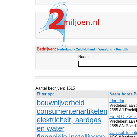
Bedrijven:
›
›
›
Nederland
Zuid-Holland
Westland
Poeldijk
Naam
Aantal bedrijven: 1615
Filter op:
Naam Adres Po
bouwnijverheid
Flor-Flor
Vredebestlaan 
consumentenartikelen
2685 AJ Poeldi
Fa. M.C. Zwink
elektriciteit, aardgas
Vredebestlaan
2685 AN Poeldi
en water
Canasol Tomat
financiële instellingen