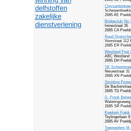
Chrysantenkwek
delfstoffen
Scherpenhoekl
zakelijke
2685 AE Poeldi
Bridgeclub 'No
dienstverlening
Irenestraat 35
2685 CA Poeldi
Ruud Overschi
Voorstraat 112
2685 ER Poeldi
Westland Fruit 
ABC Westland 
2685 DH Poeldi
SK Schoonmaak
Nieuwstraat 31
2685 XN Poeldi
Stichting Protes
De Backerstraa
2685 TD Poeldi
D. Pronk Behee
Wateringseweg
2685 SR Poeldi
Kwekerij Frank
Teylingerlaan 9
2685 AV Poeldi
Tweewielers M.