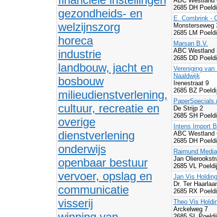
ABC Westland 
2685 DH Poeldi
gezondheids- en
E. Combrink - C
welzijnszorg
Monsterseweg 
2685 LM Poeldi
horeca
Marsan B.V.
ABC Westland 
industrie
2685 DD Poeldi
landbouw, jacht en
Vereniging van 
Naaldwijk
bosbouw
Irenestraat 9
2685 BZ Poeldi
milieudienstverlening,
PaperSpecials.
cultuur, recreatie en
De Strijp 2
2685 SH Poeldi
overige
Intens Import B
dienstverlening
ABC Westland
2685 DH Poeldi
onderwijs
Raimund Media
Jan Olierookstr
openbaar bestuur
2685 VL Poeldi
vervoer, opslag en
Jan Vis Holding
Dr. Ter Haarla
communicatie
2685 RX Poeldi
visserij
Theo Vis Holdi
Arckelweg 7
winning van
2685 SL Poeldi