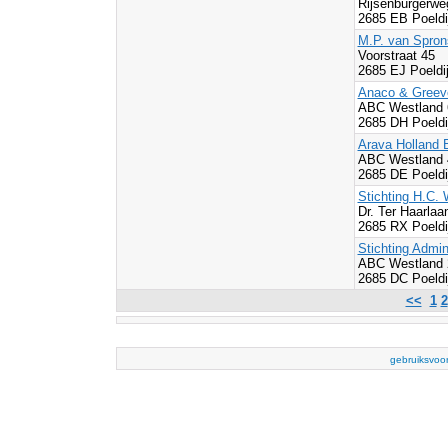
Rijsenburgerw
2685 EB Poeldi
M.P. van Spro
Voorstraat 45
2685 EJ Poeldi
Anaco & Greeve
ABC Westland
2685 DH Poeldi
Arava Holland 
ABC Westland 
2685 DE Poeldi
Stichting H.C.
Dr. Ter Haarlaa
2685 RX Poeldi
Stichting Admin
ABC Westland 
2685 DC Poeldi
<<
1
2
gebruiksvoo