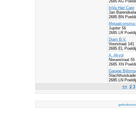
2685 AG Poeldi
InVa Hair Care
Jan Barendsela
2685 BN Poeldi
Metaalconstruct
Jupiter 56
2685 LR Poeldi
Djam B.V.
Voorstraat 141
2685 EL Poeldi
A. Akyol
Nieuwstraat 55
2685 XN Poeldi
Garage Bijlsma
Slachthuiskade
2685 LN Poeldi
<<
2
3
gebruiksvoo