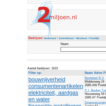
Bedrijven:
›
›
›
Nederland
Zuid-Holland
Westland
Poeldijk
Naam
Aantal bedrijven: 1615
Filter op:
Naam Adres Po
bouwnijverheid
Bestplant B.V.
Middenweg 24
consumentenartikelen
2685 AW Poeldi
P.J. Beuker Tu
elektriciteit, aardgas
Nieuweweg 58
2685 AT Poeldi
en water
Groenverzorgin
financiële instellingen