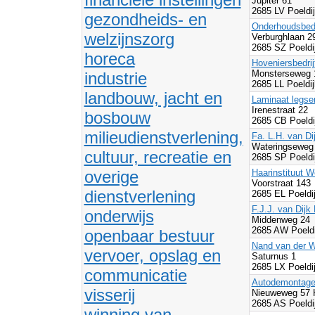
Jupiter 61
2685 LV Poeldi
gezondheids- en
Onderhoudsbedri
welzijnszorg
Verburghlaan 
2685 SZ Poeldi
horeca
Hoveniersbedrij
Monsterseweg 
industrie
2685 LL Poeldi
landbouw, jacht en
Laminaat legse
Irenestraat 22
bosbouw
2685 CB Poeldi
milieudienstverlening,
Fa. L.H. van Di
Wateringseweg
cultuur, recreatie en
2685 SP Poeldi
overige
Haarinstituut W
Voorstraat 143
dienstverlening
2685 EL Poeldi
F.J.J. van Dijk 
onderwijs
Middenweg 24
2685 AW Poeldi
openbaar bestuur
Nand van der We
vervoer, opslag en
Saturnus 1
2685 LX Poeldi
communicatie
Autodemontage
visserij
Nieuweweg 57 
2685 AS Poeldi
winning van