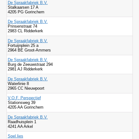
De Spraakfabriek B.V.
Stalkaarsen 17 A
4205 PG Gorinchem
De Spraakfabriek B.V.
Prinsenstraat 74
2983 CL Ridderkerk
De Spraakfabriek B.V.
Fortuijnplein 25 a
2964 BE Groot-Ammers
De Spraakfabriek B.V.
Burg de Zeeuwstraat 294
2981 AJ Ridderkerk
De Spraakfabriek B.V.
Waterlinie 8
2965 CC Nieuwpoort
V.O.F. Perspectief
Stationsweg 39
4205 AA Gorinchem
De Spraakfabriek B.V.
Raadhuisplein 1
4241 AA Arkel
Spel.lies