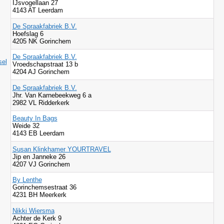
IJsvogellaan 27
4143 AT Leerdam
De Spraakfabriek B.V.
Hoefslag 6
4205 NK Gorinchem
De Spraakfabriek B.V.
sel
Vroedschapstraat 13 b
4204 AJ Gorinchem
De Spraakfabriek B.V.
Jhr. Van Karnebeekweg 6 a
2982 VL Ridderkerk
Beauty In Bags
Weide 32
4143 EB Leerdam
Susan Klinkhamer YOURTRAVEL
Jip en Janneke 26
4207 VJ Gorinchem
By Lenthe
Gorinchemsestraat 36
4231 BH Meerkerk
Nikki Wiersma
Achter de Kerk 9