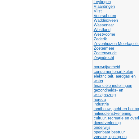
Teylingen
Vlaardingen
Vlist
Voorschoten
Waddinxveen
Wassenaar
Westland
Westvoorne
Zederik
Zevenhuizen-Moerkapell
Zoetermeer
Zoeterwoude
Zwijndrecht
bouwnijverheid
consumentenartikelen
elektriciteit, aardgas en
water
financiële instellingen
gezondheids- en
welzijnszorg
horeca
industrie
landbouw, jacht en bosb
milieudienstverlening,
cultuur, recreatie en over
dienstverlening
onderwijs
openbaar bestuur
vervoer, opslag en