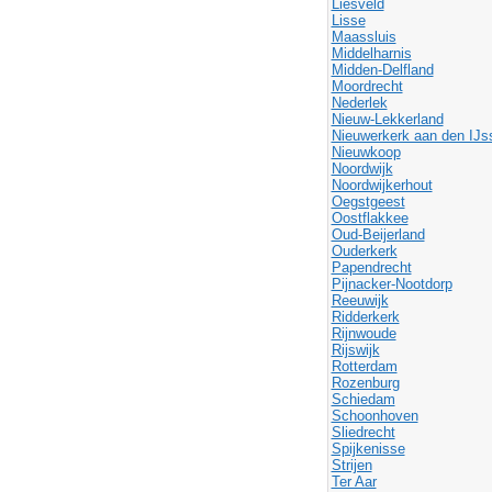
Liesveld
Lisse
Maassluis
Middelharnis
Midden-Delfland
Moordrecht
Nederlek
Nieuw-Lekkerland
Nieuwerkerk aan den IJs
Nieuwkoop
Noordwijk
Noordwijkerhout
Oegstgeest
Oostflakkee
Oud-Beijerland
Ouderkerk
Papendrecht
Pijnacker-Nootdorp
Reeuwijk
Ridderkerk
Rijnwoude
Rijswijk
Rotterdam
Rozenburg
Schiedam
Schoonhoven
Sliedrecht
Spijkenisse
Strijen
Ter Aar