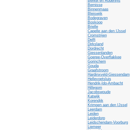
Berkel en Rodenrijs
Bernisse
Binnenmaas
Bleiswijk
Bodegraven
Boskoop
Brielle
Capelle aan den IJssel
Cromstrijen
Delft
Dirksland
Dordrecht
Giessenlanden
Goeree-Overflakkee
Gorinchem
Gouda
Graafstroom
Hardinxveld-Giessendam
Hellevoetsluis
Hendrik-Ido-Ambacht
Hillegom
Jacobswoude
Katwijk
Korendijk
Krimpen aan den IJssel
Leerdam
Leiden
Leiderdorp
Leidschendam-Voorburg
Liemeer