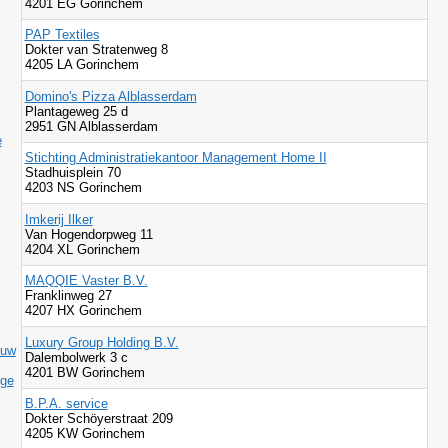
4201 EG Gorinchem
PAP Textiles
Dokter van Stratenweg 8
4205 LA Gorinchem
Domino's Pizza Alblasserdam
Plantageweg 25 d
2951 GN Alblasserdam
e
Stichting Administratiekantoor Management Home II
Stadhuisplein 70
4203 NS Gorinchem
Imkerij Ilker
Van Hogendorpweg 11
4204 XL Gorinchem
MAQQIE Vaster B.V.
Franklinweg 27
4207 HX Gorinchem
Luxury Group Holding B.V.
ouw
Dalembolwerk 3 c
4201 BW Gorinchem
ige
B.P.A. service
Dokter Schöyerstraat 209
4205 KW Gorinchem