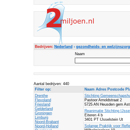
Bedrijven:
Nederland
›
gezondheids- en welzijnszorg
Naam
Aantal bedrijven: 440
Filter op:
Naam Adres Postcode Pl
Drenthe
Stichting Gemeenschapshu
Flevoland
Pastoor Arnoldstraat 2
Friesland
5725 AN Heusden gem Ast
Gelderland
Reanimatie Stichting IJsse
Groningen
Eiteren 4 b
Limburg
3401 PT IJsselstein Ut
Noord-Brabant
Solange Praktijk voor Refl
Noord-Holland