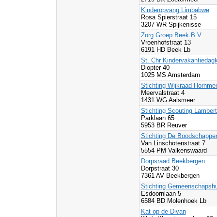
Kinderopvang Limbabwe
Rosa Spierstraat 15
3207 WR Spijkenisse
Zorg Groep Beek B.V.
Vroenhofstraat 13
6191 HD Beek Lb
St. Chr Kindervakantiedag
Diopter 40
1025 MS Amsterdam
Stichting Wijkraad Hornme
Meervalstraat 4
1431 WG Aalsmeer
Stichting Scouting Lamber
Parklaan 65
5953 BR Reuver
Stichting De Boodschapp
Van Linschotenstraat 7
5554 PM Valkenswaard
Dorpsraad Beekbergen
Dorpstraat 30
7361 AV Beekbergen
Stichting Gemeenschapsh
Esdoornlaan 5
6584 BD Molenhoek Lb
Kat op de Divan