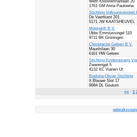
Weth Kloostermanlaan 20
1761 GM Anna Paulowna
Stichting Volksuniversiteit
De Vaertkant 201
5171 JW KAATSHEUVEL
Molendrift B.V.
Ubbo Emmiussingel 110
9711 BK Groningen
Chiropractie Geleen B.V.
Mauritslaan 30
6161 HW Geleen
Stichting Kinderopvang Vi
Zwanengat 5
4132 XC Vianen Ut
Boelstra-Olivier Stichting
It Blauwe Slot 17
9084 DL Goutum
<<
1
gebruiksvoor