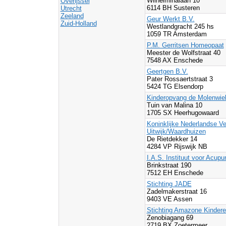
Wilhelminalaan 10
Overijssel
6114 BH Susteren
Utrecht
Zeeland
Geur Werkt B.V.
Zuid-Holland
Westlandgracht 245 hs
1059 TR Amsterdam
P.M. Gerritsen Homeopaat
Meester de Wolfstraat 40
7548 AX Enschede
Geertgen B.V.
Pater Rossaertstraat 3
5424 TG Elsendorp
Kinderopvang de Molenwie
Tuin van Malina 10
1705 SX Heerhugowaard
Koninklijke Nederlandse V
Uitwijk/Waardhuizen
De Rietdekker 14
4284 VP Rijswijk NB
I.A.S. Instituut voor Acu
Brinkstraat 190
7512 EH Enschede
Stichting JADE
Zadelmakerstraat 16
9403 VE Assen
Stichting Amazone Kinder
Zenobiagang 69
2719 BX Zoetermeer