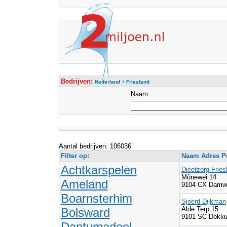
Bedrijven:
›
Nederland
Friesland
Naam
Aantal bedrijven: 106036
Filter op:
Naam Adres Po
Achtkarspelen
Dieetzorg Fries
Mûnewei 14
Ameland
9104 CX Damw
Boarnsterhim
Sjoerd Dijkman
Alde Terp 15
Bolsward
9101 SC Dokk
Dantumadeel