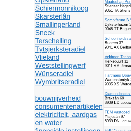
Maatschap Por
Stienzer Heged
Schiermonnikoog
9051 TA Stiens
Skarsterlân
Somniferum B.
Smallingerland
Dyksterhuzen 
9045 TT Bitgu
Sneek
Schoonheidssal
Terschelling
Buorren 37
Tytsjerksteradiel
9041 AX Berlt
Vlieland
Veldman Techn
Kerkebuurt 11
Weststellingwerf
9011 VM Jirns
Wûnseradiel
Hartmans Bouwb
Wartensterdyk 
Wymbritseradiel
9005 XS Werg
Diamondbacks-
bouwnijverheid
Braksân 69
8939 ED Leeuw
consumentenartikelen
FEM vastgoed 
elektriciteit, aardgas
Ytsjesân 97
en water
8939 DN Leeuw
financiële instellingen
HHC Consultan