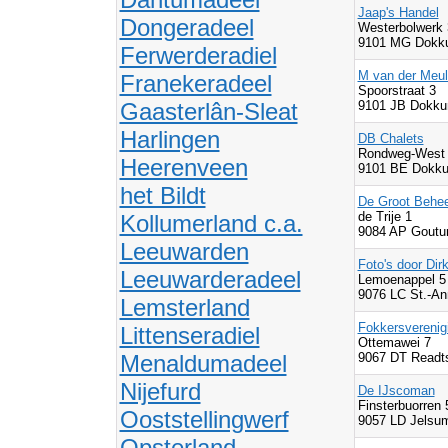
Jaap's Handel
Dongeradeel
Westerbolwerk 
9101 MG Dokk
Ferwerderadiel
M van der Meu
Franekeradeel
Spoorstraat 3
Gaasterlân-Sleat
9101 JB Dokk
Harlingen
DB Chalets
Rondweg-West 
Heerenveen
9101 BE Dokk
het Bildt
De Groot Behee
de Trije 1
Kollumerland c.a.
9084 AP Gout
Leeuwarden
Foto's door Dir
Leeuwarderadeel
Lemoenappel 5
9076 LC St.-An
Lemsterland
Fokkersverenig
Littenseradiel
Ottemawei 7
Menaldumadeel
9067 DT Readts
Nijefurd
De IJscoman
Finsterbuorren 
Ooststellingwerf
9057 LD Jelsu
Opsterland