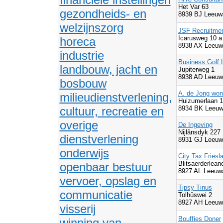
Het Var 63
gezondheids- en
8939 BJ Leeuw
welzijnszorg
JSF Recruitmen
Icarusweg 10 a
horeca
8938 AX Leeuw
industrie
Business Golf 
landbouw, jacht en
Jupiterweg 1
8938 AD Leeuw
bosbouw
A. de Jong woni
milieudienstverlening,
Huizumerlaan 
cultuur, recreatie en
8934 BK Leeuw
overige
De Ingeving
Nijlânsdyk 227
dienstverlening
8931 GJ Leeuw
onderwijs
City Tax Friesl
Blitsaerderlean
openbaar bestuur
8927 AL Leeuw
vervoer, opslag en
Tipsy Tinus
communicatie
Tolhûswei 2
8927 AH Leeuw
visserij
Bouffies Doner
winning van